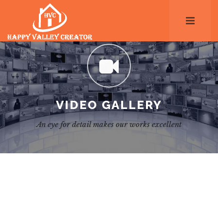
VIDEO GALLERY
An eye for detail makes our works excellent