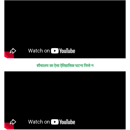
शौचालय का ऐसा ऐतिहासिक घटना जिसे न